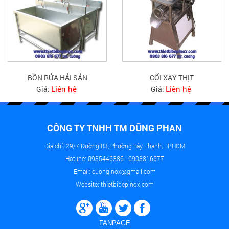
BỒN RỬA HẢI SẢN
CỐI XAY THỊT
Liên hệ
Liên hệ
Giá:
Giá:
CÔNG TY TNHH TM DŨNG PHAN
Địa chỉ: 29/7 Đường B3, Phường Tây Thạnh, TP.HCM
Hotline: 0935446386 - 0903816677
Email: cuonginox@gmail.com
Website: thietbibepinox.com
FANPAGE