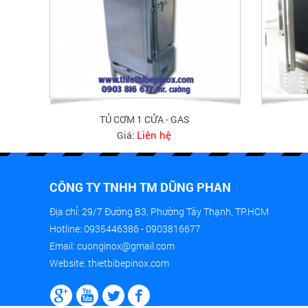
TỦ CƠM 1 CỬA - GAS
Liên hệ
Giá:
CÔNG TY TNHH TM DŨNG PHAN
Địa chỉ: 29/7 Đường B3, Phường Tây Thạnh, TP.HCM
Hotline: 0935446386 - 0903816677
Email: cuonginox@gmail.com
Website: thietbibepinox.com