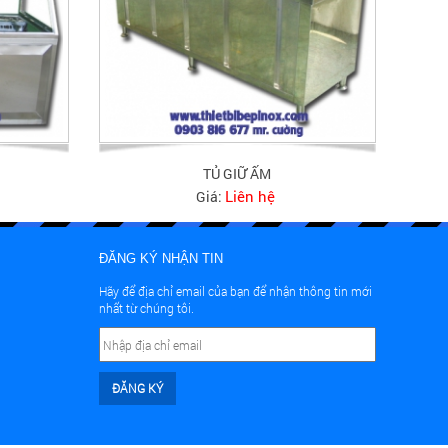
TỦ GIỮ ẤM
Liên hệ
Giá:
ĐĂNG KÝ NHẬN TIN
Hãy để địa chỉ email của bạn để nhận thông tin mới
nhất từ chúng tôi.
ĐĂNG KÝ