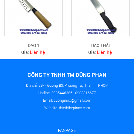
DAO 1
DAO THÁI
Liên hệ
Liên hệ
Giá:
Giá:
CÔNG TY TNHH TM DŨNG PHAN
Địa chỉ: 29/7 Đường B3, Phường Tây Thạnh, TP.HCM
Hotline: 0935446386 - 0903816677
Email: cuonginox@gmail.com
Website: thietbibepinox.com
FANPAGE