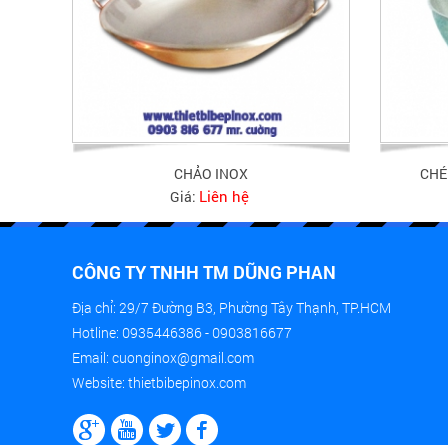
CHẢO INOX
CHÉ
Liên hệ
Giá:
CÔNG TY TNHH TM DŨNG PHAN
Địa chỉ: 29/7 Đường B3, Phường Tây Thạnh, TP.HCM
Hotline: 0935446386 - 0903816677
Email: cuonginox@gmail.com
Website: thietbibepinox.com