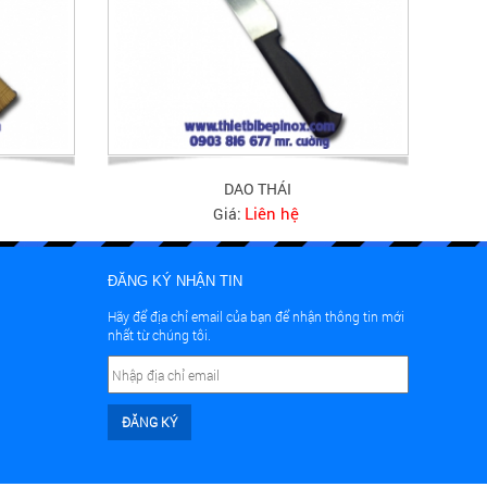
DAO THÁI
Liên hệ
Giá:
ĐĂNG KÝ NHẬN TIN
Hãy để địa chỉ email của bạn để nhận thông tin mới
nhất từ chúng tôi.
ĐĂNG KÝ