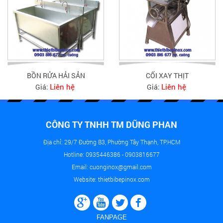
BỒN RỬA HẢI SẢN
CỐI XAY THỊT
Liên hệ
Liên hệ
Giá:
Giá:
CÔNG TY TNHH TM DŨNG PHAN
Địa chỉ: 29/7 Đường B3, Phường Tây Thạnh, TP.HCM
Hotline: 0935446386 - 0903816677
Email: cuonginox@gmail.com
Website: thietbibepinox.com
FANPAGE