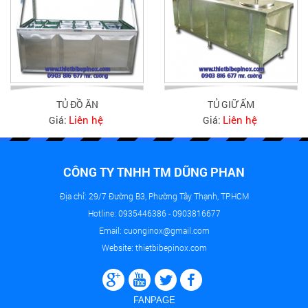
TỦ ĐỒ ĂN
TỦ GIỮ ẤM
Liên hệ
Liên hệ
Giá:
Giá:
CÔNG TY TNHH TM DŨNG PHAN
Địa chỉ: 29/7 Đường B3, Phường Tây Thạnh, TP.HCM
Hotline: 0935446386 - 0903816677
Email: cuonginox@gmail.com
Website: thietbibepinox.com
FANPAGE