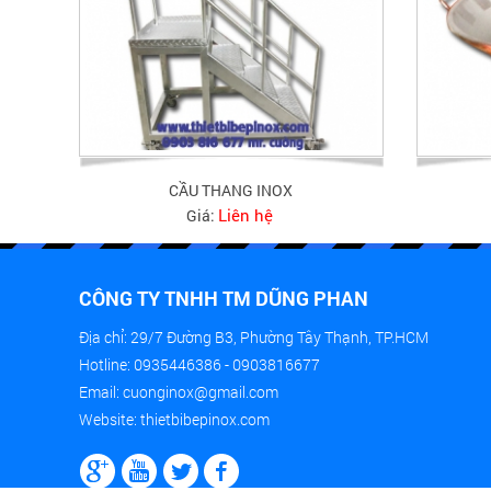
CẦU THANG INOX
Liên hệ
Giá:
CÔNG TY TNHH TM DŨNG PHAN
Địa chỉ: 29/7 Đường B3, Phường Tây Thạnh, TP.HCM
Hotline: 0935446386 - 0903816677
Email: cuonginox@gmail.com
Website: thietbibepinox.com