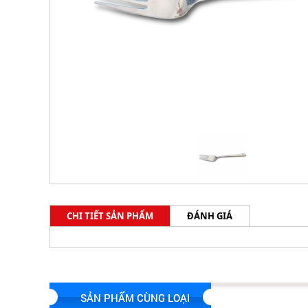
CHI TIẾT SẢN PHẨM
ĐÁNH GIÁ
SẢN PHẨM CÙNG LOẠI