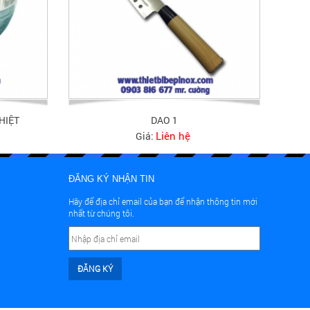
HIỆT
DAO 1
Liên hệ
Giá:
ĐĂNG KÝ NHẬN TIN
Hãy để địa chỉ email của bạn để nhận thông tin mới
nhất từ chúng tôi.
ĐĂNG KÝ