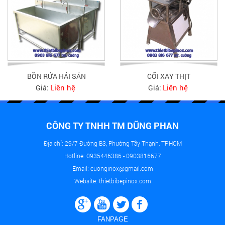
BỒN RỬA HẢI SẢN
CỐI XAY THỊT
Liên hệ
Liên hệ
Giá:
Giá:
CÔNG TY TNHH TM DŨNG PHAN
Địa chỉ: 29/7 Đường B3, Phường Tây Thạnh, TP.HCM
Hotline: 0935446386 - 0903816677
Email: cuonginox@gmail.com
Website: thietbibepinox.com
FANPAGE