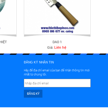
HIỆT
DAO 1
Liên hệ
Giá:
ĐĂNG KÝ NHẬN TIN
Hãy để địa chỉ email của bạn để nhận thông tin mới
nhất từ chúng tôi.
ĐĂNG KÝ