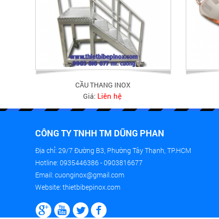
CẦU THANG INOX
Liên hệ
Giá:
CÔNG TY TNHH TM DŨNG PHAN
Địa chỉ: 29/7 Đường B3, Phường Tây Thạnh, TP.HCM
Hotline: 0935446386 - 0903816677
Email: cuonginox@gmail.com
Website: thietbibepinox.com