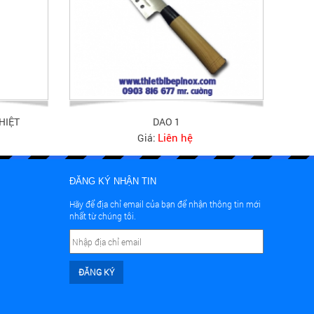
HIỆT
DAO 1
Liên hệ
Giá:
ĐĂNG KÝ NHẬN TIN
Hãy để địa chỉ email của bạn để nhận thông tin mới
nhất từ chúng tôi.
ĐĂNG KÝ