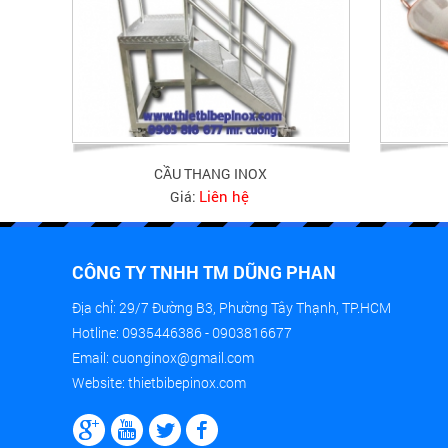
CẦU THANG INOX
Liên hệ
Giá:
CÔNG TY TNHH TM DŨNG PHAN
Địa chỉ: 29/7 Đường B3, Phường Tây Thạnh, TP.HCM
Hotline: 0935446386 - 0903816677
Email: cuonginox@gmail.com
Website: thietbibepinox.com