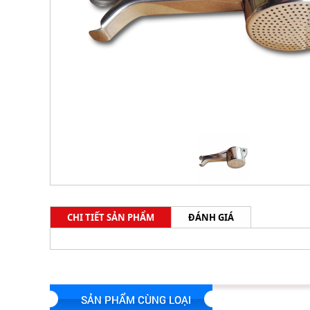
CHI TIẾT SẢN PHẨM
ĐÁNH GIÁ
SẢN PHẨM CÙNG LOẠI