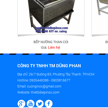
BẾP NƯỚNG THAN CỦI
B
Liên hệ
Giá:
CÔNG TY TNHH TM DŨNG PHAN
Địa chỉ: 29/7 Đường B3, Phường Tây Thạnh, TP.HCM
Hotline: 0935446386 - 0903816677
Email: cuonginox@gmail.com
Website: thietbibepinox.com