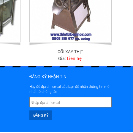
CỐI XAY THỊT
Liên hệ
Giá:
ĐĂNG KÝ NHẬN TIN
Hãy để địa chỉ email của bạn để nhận thông tin mới
nhất từ chúng tôi.
ĐĂNG KÝ