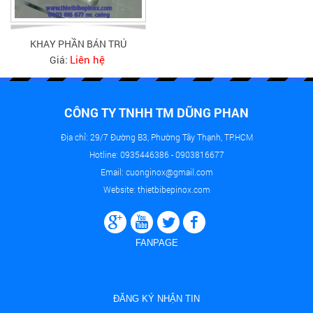
KHAY PHẦN BÁN TRÚ
Liên hệ
Giá:
CÔNG TY TNHH TM DŨNG PHAN
Địa chỉ: 29/7 Đường B3, Phường Tây Thạnh, TP.HCM
Hotline: 0935446386 - 0903816677
Email: cuonginox@gmail.com
Website: thietbibepinox.com
FANPAGE
ĐĂNG KÝ NHẬN TIN