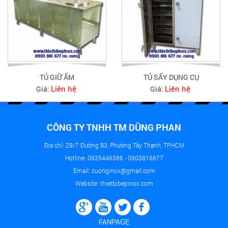
TỦ GIỮ ẤM
TỦ SẤY DỤNG CỤ
Liên hệ
Liên hệ
Giá:
Giá:
CÔNG TY TNHH TM DŨNG PHAN
Địa chỉ: 29/7 Đường B3, Phường Tây Thạnh, TP.HCM
Hotline: 0935446386 - 0903816677
Email: cuonginox@gmail.com
Website: thietbibepinox.com
FANPAGE