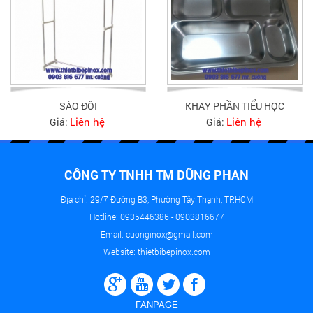
SÀO ĐÔI
KHAY PHẦN TIỂU HỌC
Liên hệ
Liên hệ
Giá:
Giá:
CÔNG TY TNHH TM DŨNG PHAN
Địa chỉ: 29/7 Đường B3, Phường Tây Thạnh, TP.HCM
Hotline: 0935446386 - 0903816677
Email: cuonginox@gmail.com
Website: thietbibepinox.com
FANPAGE