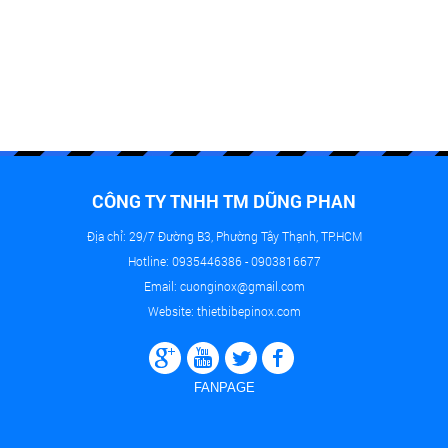
CÔNG TY TNHH TM DŨNG PHAN
Địa chỉ: 29/7 Đường B3, Phường Tây Thạnh, TP.HCM
Hotline: 0935446386 - 0903816677
Email: cuonginox@gmail.com
Website: thietbibepinox.com
FANPAGE