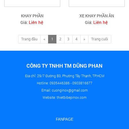
KHAY PHẦN
XE KHAY PHẦN ĂN
Liên hệ
Liên hệ
Giá:
Giá:
Trang đầu
«
1
2
3
4
»
Trang cuối
CÔNG TY TNHH TM DŨNG PHAN
Địa chỉ: 29/7 Đường B3, Phường Tây Thạnh, TP.HCM
Hotline: 0935446386 - 0903816677
Email: cuonginox@gmail.com
Website: thietbibepinox.com
FANPAGE